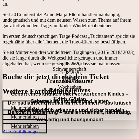
an.
Seit 2016 unterstützt Anne-Marja Eltern händlerunabhängig,
undogmatisch und mit dem neusten Wissen zum Thema auf ihrem
ganz individuellen Trage- und/oder Windelfreiabenteuer.
Im ersten deutschsprachigen Trage-Podcast „Tuchtanten“ spricht sie
regelmäßig über alle Themen, die Trage-Eltern so beschäftigen.
Sie ist Mutter von drei windelfreien Traglingen ( 2015/ 2018/ 2023),
die sie lange durch die Weltgeschichte getragen und immer
11.08.2026
abgehalten hat, wenn sie gezeigt haben, dass sie mal müssen.
Schwangerschaft
25.08.2026
Buche dir jetzt direkt dein Ticket
Notfall
Franziska Maurer
27.08.2026
Wochenbett
Ronald Behrens
Weitere Fortbildungen
Geburt eines kranken oder verstorbenen Kindes –
Edith Gätjen
Geburtshilfe und Beistand leisten
Der pädiatrische Notfall für Hebammen – das kritisch
Mehr erfahren
kranke Kind früh erkennen und sicher handeln
Beikost in Beziehung – familienorientiert, nachhaltig,
Mehr erfahren
vollwertig und hausgemacht
Mehr erfahren
Alle Fortbildungen