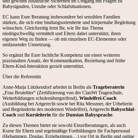
und gewinnt zusätzliche Sicherheit im Umgang mit Fragen zu
Babysignalen, Unruhe oder Schlafsituationen.
EC kann Eure Beratung insbesondere bei sensiblen Familien
stärken, die sich eine bindungsorientierte und körpernahe Begleitung
wünschen. Gleichzeitig lernt Ihr, wie Ihr das Thema
niedrigschwellig vermittelt und Eltern dabei unterstützt, ihren
eigenen Weg zu finden — ob mit einzelnen EC-Elementen oder
umfassender Umsetzung.
So ergänzt Ihr Eure fachliche Kompetenz um einen weiteren
praxisnahen Ansatz, der Kommunikation, Beziehung und frühe
Eltern-Kind-Interaktion gezielt unterstützt.
Über die Referentin
Anne-Marja Lützkendorf arbeitet in Berlin als
Trageberaterin
„Frau Beuteltier“ (Zertifizierung von der ClauWi Trageschule,
Weiterbildungen schulenübergreifend),
Windelfrei-Coach
(Ausbildung bei Artgerecht sowie bei Rita Messmer, der Urheberin
und Begründerin des modernen Windelfrei), Artgerecht
Babyschlaf-
Coach
und
Kursleiterin
für die
Dunstan Babysprache
.
Zu diesen Themen bietet sie sowohl Einzelberatungen, als auch
Kurse für Eltern und regelmäßige Fortbildungen für Fachpersonal
(Hebammen, Doulas, Erzieherinnen…) vor Ort in Berlin und online