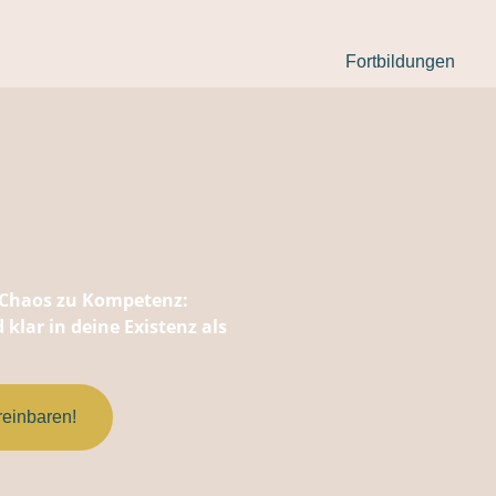
Fortbildungen
n Chaos zu Kompetenz:
klar in deine Existenz als
reinbaren!