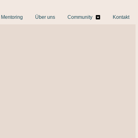
Mentoring
Über uns
Community
Kontakt
Fü
wi
T
in