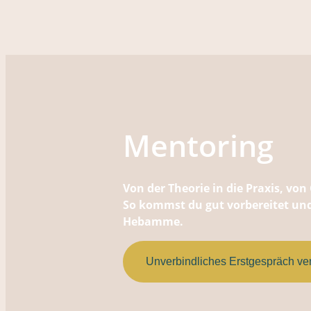
Mento­ring
Von der Theorie in die Praxis, vo
So kommst du gut vorbereitet und 
Hebamme.
Unverbindliches Erstgespräch ve