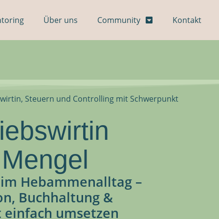
toring
Über uns
Community
Kontakt
wirtin, Steuern und Controlling mit Schwerpunkt
iebswirtin
 Mengel
 im Hebammenalltag –
on, Buchhaltung &
 einfach umsetzen